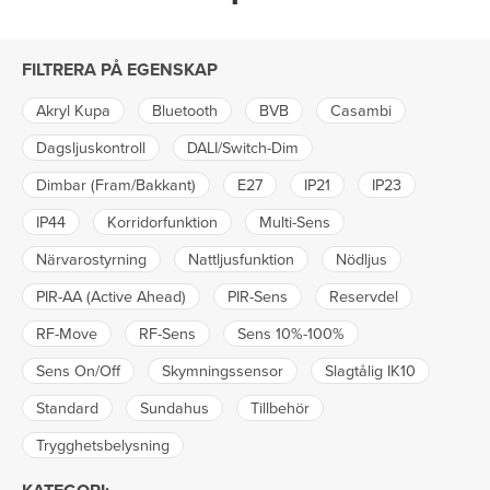
FILTRERA PÅ EGENSKAP
Akryl Kupa
Bluetooth
BVB
Casambi
Dagsljuskontroll
DALI/Switch-Dim
Dimbar (Fram/Bakkant)
E27
IP21
IP23
IP44
Korridorfunktion
Multi-Sens
Närvarostyrning
Nattljusfunktion
Nödljus
PIR-AA (Active Ahead)
PIR-Sens
Reservdel
RF-Move
RF-Sens
Sens 10%-100%
Sens On/Off
Skymningssensor
Slagtålig IK10
Standard
Sundahus
Tillbehör
Trygghetsbelysning