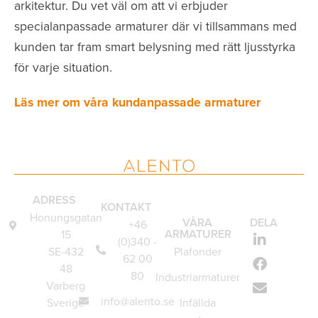
arkitektur. Du vet väl om att vi erbjuder
specialanpassade armaturer där vi tillsammans med
kunden tar fram smart belysning med rätt ljusstyrka
för varje situation.
Läs mer om våra kundanpassade armaturer
ADRESS
KONTAKT
Honungsgatan
VÅRA
DELA
+46
ARMATURER
15
(0)340 -
SE-432
Plafonder
62 00
48
80
Industriarmaturer
Varberg
info@alento.se
Sverige
Infällda