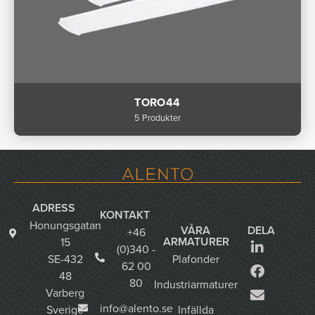
TORO44
5 Produkter
ADRESS
KONTAKT
Honungsgatan
VÅRA
DELA
+46
ARMATURER
15
(0)340 -
SE-432
Plafonder
62 00
48
80
Industriarmaturer
Varberg
info@alento.se
Sverige
Infällda