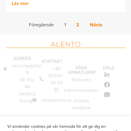
Läs mer
Föregående
1
2
Nästa
ADRESS
KONTAKT
Honungsgatan
VÅRA
DELA
+46
ARMATURER
15
(0)340 -
SE-432
Plafonder
62 00
48
80
Industriarmaturer
Varberg
info@alento.se
Sverige
Infällda
armaturer
Vägglampor
Vi använder cookies på vår hemsida för att ge dig en
Underskåpsarmaturer