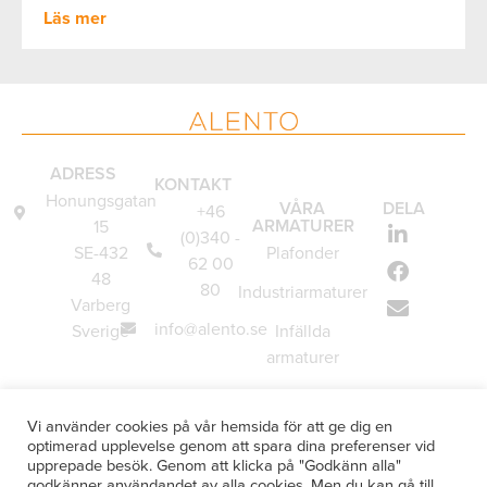
Läs mer
ADRESS
KONTAKT
Honungsgatan
VÅRA
DELA
+46
ARMATURER
15
(0)340 -
SE-432
Plafonder
62 00
48
80
Industriarmaturer
Varberg
info@alento.se
Sverige
Infällda
armaturer
Vägglampor
Vi använder cookies på vår hemsida för att ge dig en
Underskåpsarmaturer
optimerad upplevelse genom att spara dina preferenser vid
upprepade besök. Genom att klicka på "Godkänn alla"
Specialanpassade
godkänner användandet av alla cookies. Men du kan gå till