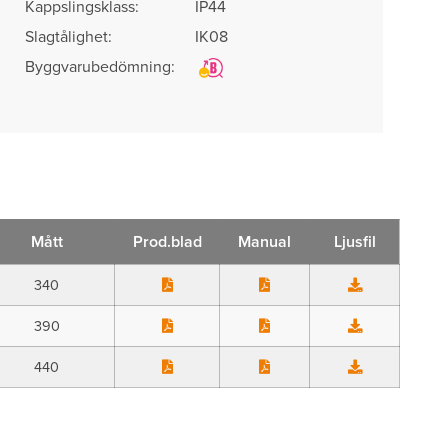
Kappslingsklass:
IP44
Slagtålighet:
IK08
Byggvarubedömning:
Mått
Prod.blad
Manual
Ljusfil
340
390
440