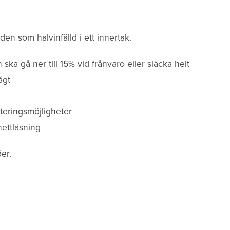
en som halvinfälld i ett innertak.
ka gå ner till 15% vid frånvaro eller släcka helt
ågt
nteringsmöjligheter
nettlåsning
öer.