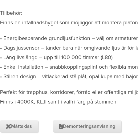
Tillbehör:
Finns en infällnadsbygel som möjliggör att montera plafond
• Energibesparande grundljusfunktion – välj om armaturen s
• Dagsljussensor – tänder bara när omgivande ljus är för l
• Lång livslängd – upp till 100 000 timmar (L80)
• Enkel installation – snabbkopplingsplint och flexibla mo
• Stilren design – vitlackerad stålplåt, opal kupa med bajo
Perfekt för trapphus, korridorer, förråd eller offentliga milj
Finns i 4000K, KL.II samt i valfri färg på stommen
Måttskiss
Demonteringsanvisning