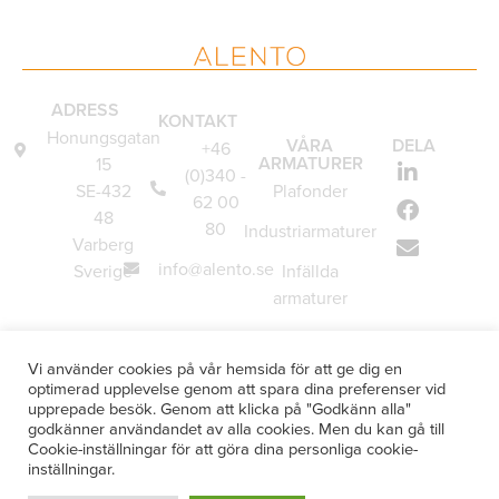
ADRESS
KONTAKT
Honungsgatan
VÅRA
DELA
+46
ARMATURER
15
(0)340 -
SE-432
Plafonder
62 00
48
80
Industriarmaturer
Varberg
info@alento.se
Sverige
Infällda
armaturer
Vägglampor
Vi använder cookies på vår hemsida för att ge dig en
Underskåpsarmaturer
optimerad upplevelse genom att spara dina preferenser vid
upprepade besök. Genom att klicka på "Godkänn alla"
Specialanpassade
godkänner användandet av alla cookies. Men du kan gå till
armaturer
Cookie-inställningar för att göra dina personliga cookie-
inställningar.