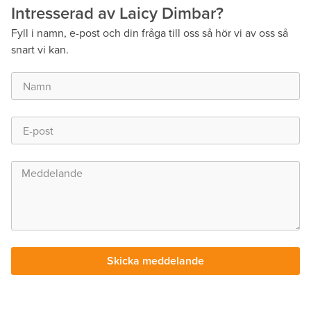
Artnr
Intresserad av Laicy Dimbar?
Modell
Fyll i namn, e-post och din fråga till oss så hör vi av oss så
snart vi kan.
Effekt
Ljusflöde (lm)
Färgtemp
Mått
Prod.blad
Manual
Ljusfil
Skicka meddelande