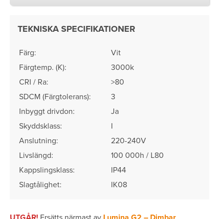
TEKNISKA SPECIFIKATIONER
Färg:
Vit
Färgtemp. (K):
3000k
CRI / Ra:
>80
SDCM (Färgtolerans)​:
3
Inbyggt drivdon:
Ja
Skyddsklass:
I
Anslutning:
220-240V
Livslängd:
100 000h / L80
Kappslingsklass:
IP44
Slagtålighet:
IK08
UTGÅR!
Ersätts närmast av
Lumina G2 – Dimbar