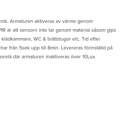
knik. Armaturen aktiveras av värme genom
IR är att sensorn inte tar genom material såsom gips
r klädkammare, WC & tvättstugor etc. Tid efter
har från 5sek upp till 8min. Levereras förinställd på
srelä där armaturen inaktiveras över 10Lux.