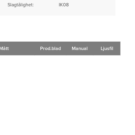
Slagtålighet:
IK08
Mått
Prod.blad
Manual
Ljusfil