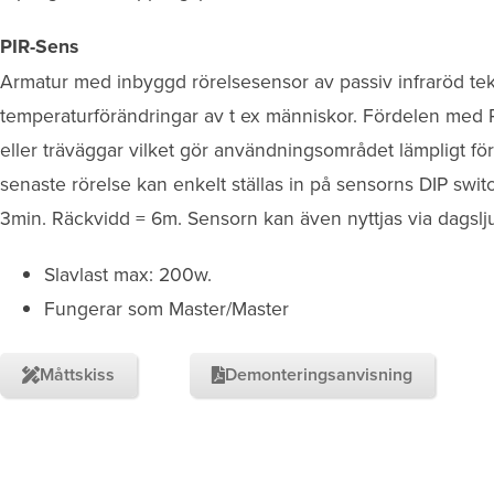
PIR-Sens
Armatur med inbyggd rörelsesensor av passiv infraröd te
temperaturförändringar av t ex människor. Fördelen med P
eller träväggar vilket gör användningsområdet lämpligt fö
senaste rörelse kan enkelt ställas in på sensorns DIP switc
3min. Räckvidd = 6m. Sensorn kan även nyttjas via dagslju
Slavlast max: 200w.
Fungerar som Master/Master
Måttskiss
Demonteringsanvisning