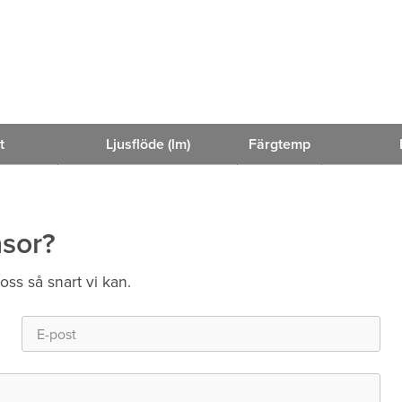
t
Ljusflöde (lm)
Färgtemp
nsor?
 oss så snart vi kan.