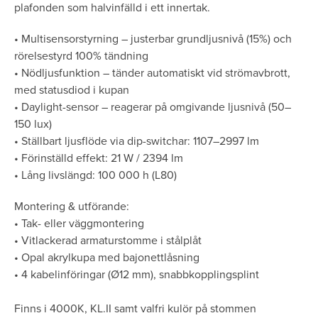
plafonden som halvinfälld i ett innertak.
• Multisensorstyrning – justerbar grundljusnivå (15%) och
rörelsestyrd 100% tändning
• Nödljusfunktion – tänder automatiskt vid strömavbrott,
med statusdiod i kupan
• Daylight-sensor – reagerar på omgivande ljusnivå (50–
150 lux)
• Ställbart ljusflöde via dip-switchar: 1107–2997 lm
• Förinställd effekt: 21 W / 2394 lm
• Lång livslängd: 100 000 h (L80)
Montering & utförande:
• Tak- eller väggmontering
• Vitlackerad armaturstomme i stålplåt
• Opal akrylkupa med bajonettlåsning
• 4 kabelinföringar (Ø12 mm), snabbkopplingsplint
Finns i 4000K, KL.II samt valfri kulör på stommen