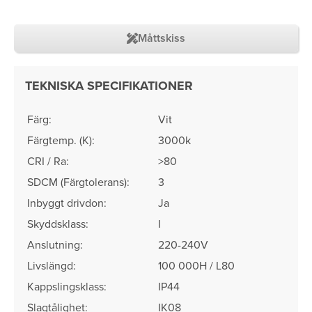
Måttskiss
TEKNISKA SPECIFIKATIONER
Färg:
Vit
Färgtemp. (K):
3000k
CRI / Ra:
>80
SDCM (Färgtolerans)​:
3
Inbyggt drivdon:
Ja
Skyddsklass:
I
Anslutning:
220-240V
Livslängd:
100 000H / L80
Kappslingsklass:
IP44
Slagtålighet:
IK08