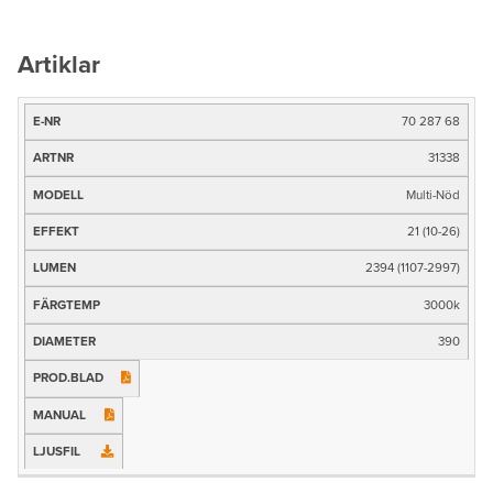
Artiklar
70 287 68
E-
nr
31338
Artnr
Multi-Nöd
Modell
21 (10-26)
Effekt
2394 (1107-2997)
3000k
Ljusflöde (lm)
390
Färgtemp
Mått
Prod.blad
Manual