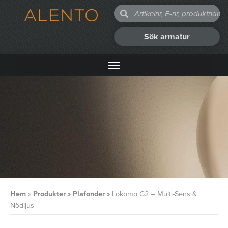
Sök armatur
Hem
»
Produkter
»
Plafonder
»
Lokomo G2 – Multi-Sens &
Nödljus