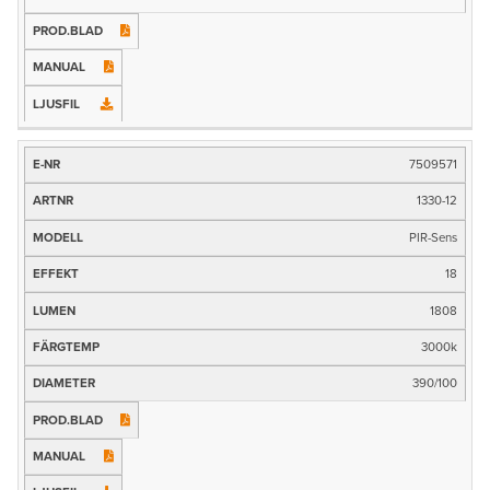
7509571
1330-12
PIR-Sens
18
1808
3000k
390/100