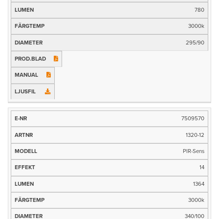
Effekt
780
3000k
Ljusflöde (lm)
295/90
Färgtemp
Mått
Prod.blad
Manual
Ljusfil
7509570
1320-12
PIR-Sens
14
1364
3000k
340/100