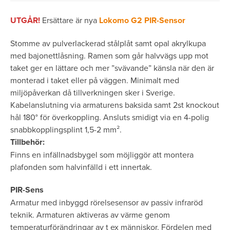
UTGÅR!
Ersättare är nya
Lokomo G2 PIR-Sensor
Stomme av pulverlackerad stålplåt samt opal akrylkupa
med bajonettlåsning. Ramen som går halvvägs upp mot
taket ger en lättare och mer ”svävande” känsla när den är
monterad i taket eller på väggen. Minimalt med
miljöpåverkan då tillverkningen sker i Sverige.
Kabelanslutning via armaturens baksida samt 2st knockout
hål 180° för överkoppling. Ansluts smidigt via en 4-polig
snabbkopplingsplint 1,5-2 mm­².
Tillbehör:
Finns en infällnadsbygel som möjliggör att montera
plafonden som halvinfälld i ett innertak.
PIR-Sens
Armatur med inbyggd rörelsesensor av passiv infraröd
teknik. Armaturen aktiveras av värme genom
temperaturförändringar av t ex människor. Fördelen med