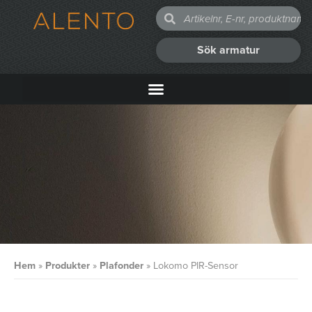
Sök armatur
Hem
»
Produkter
»
Plafonder
»
Lokomo PIR-Sensor