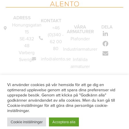
ADRESS
KONTAKT
Honungsgatan
VÅRA
DELA
+46
ARMATURER
15
(0)340 -
SE-432
Plafonder
62 00
48
80
Industriarmaturer
Varberg
info@alento.se
Sverige
Infällda
armaturer
Vägglampor
Vi använder cookies på vår hemsida för att ge dig en
Underskåpsarmaturer
optimerad upplevelse genom att spara dina preferenser vid
upprepade besök. Genom att klicka på "Godkänn alla"
Specialanpassade
godkänner användandet av alla cookies. Men du kan gå till
armaturer
Cookie-inställningar för att göra dina personliga cookie-
inställningar.
Cookie inställningar
Acceptera alla
Integritetspolicy
Sitemap