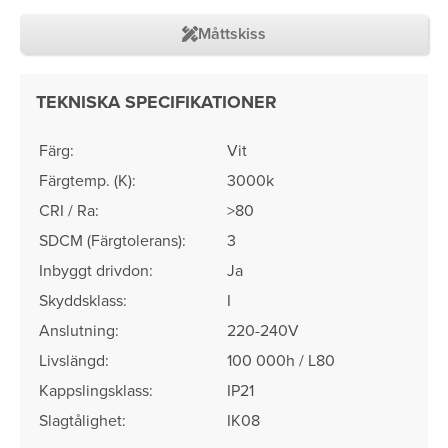
Måttskiss
TEKNISKA SPECIFIKATIONER
Färg:
Vit
Färgtemp. (K):
3000k
CRI / Ra:
>80
SDCM (Färgtolerans)​:
3
Inbyggt drivdon:
Ja
Skyddsklass:
I
Anslutning:
220-240V
Livslängd:
100 000h / L80
Kappslingsklass:
IP21
Slagtålighet:
IK08