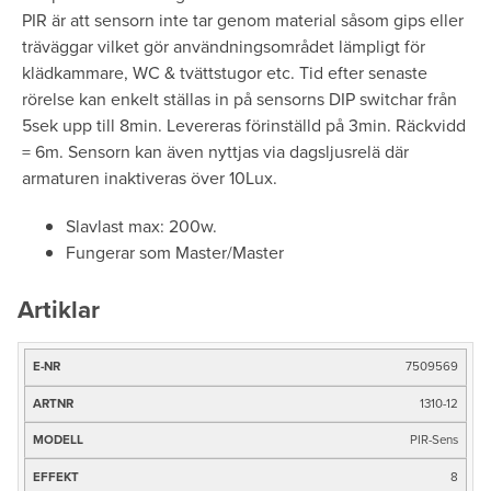
PIR är att sensorn inte tar genom material såsom gips eller
träväggar vilket gör användningsområdet lämpligt för
klädkammare, WC & tvättstugor etc. Tid efter senaste
rörelse kan enkelt ställas in på sensorns DIP switchar från
5sek upp till 8min. Levereras förinställd på 3min. Räckvidd
= 6m. Sensorn kan även nyttjas via dagsljusrelä där
armaturen inaktiveras över 10Lux.
Slavlast max: 200w.
Fungerar som Master/Master
Artiklar
7509569
E-
nr
1310-12
Artnr
PIR-Sens
Modell
8