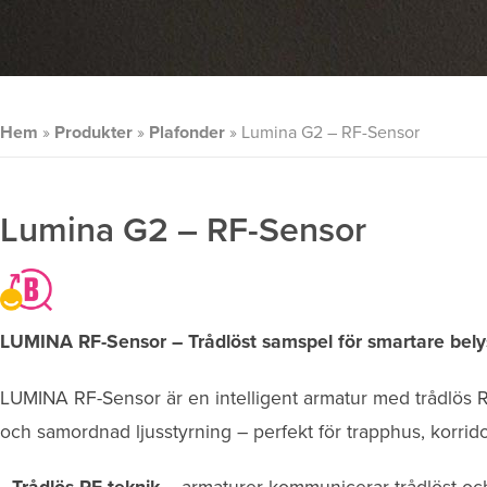
Hem
»
Produkter
»
Plafonder
»
Lumina G2 – RF-Sensor
Lumina G2 – RF-Sensor
LUMINA RF-Sensor – Trådlöst samspel för smartare bely
LUMINA RF-Sensor är en intelligent armatur med trådlös 
och samordnad ljusstyrning – perfekt för trapphus, korr
•
– armaturer kommunicerar trådlöst oc