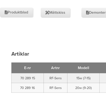
Produktblad
Måttskiss
Demonter
Artiklar
E-nr
Artnr
Modell
70 289 15
RF-Sens
15w (7-15)
70 289 16
RF-Sens
20w (9-20)