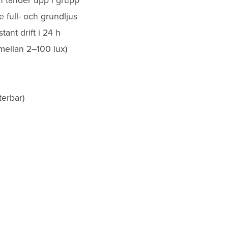
 full- och grundljus
tant drift i 24 h
mellan 2–100 lux)
terbar)