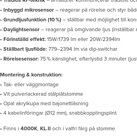
Trådlös RF-teknik
•
Inbyggd mikrosensor
– reagerar på rörelse och styr både
•
Grundljusfunktion (10 %)
– ställbar med möjlighet till kons
•
Daylightsensor
– reagerar på omgivande ljus (inställbar 
•
Förinställd effekt:
15W/1739 lm eller 20W/2394lm
•
Ställbart ljusflöde:
779–2394 lm via dip-switchar
•
Rörelsesensor:
75 % känslighet, efterlystid 3 minuter (jus
Montering & konstruktion:
• Tak- eller väggmontage
• Vit pulverlackerad stålplåtstomme
• Opal akrylkupa med bajonettlåsning
• 4 kabelinföringar (Ø12 mm), snabbkopplingsplint
• Finns i
4000K
,
KL.II
och i valfri färg på stomme