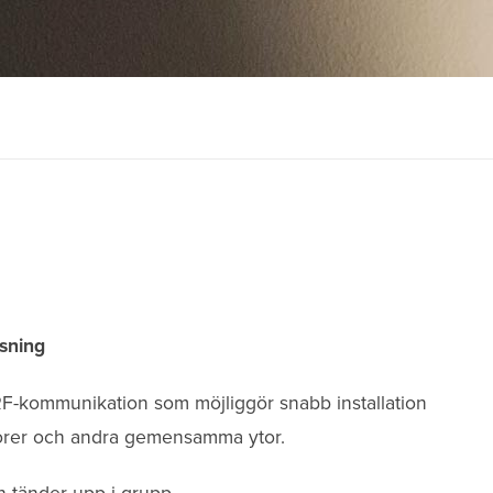
sning
RF-kommunikation som möjliggör snabb installation
idorer och andra gemensamma ytor.
h tänder upp i grupp