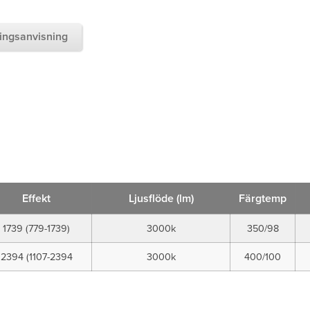
ingsanvisning
Effekt
Ljusflöde (lm)
Färgtemp
1739 (779-1739)
3000k
350/98
2394 (1107-2394
3000k
400/100