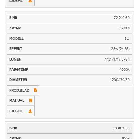
72 210 60
6530-4
Std
28w (24-38)
4431 (3715-5781)
4000k
1200/170/50
79 062 55
9109