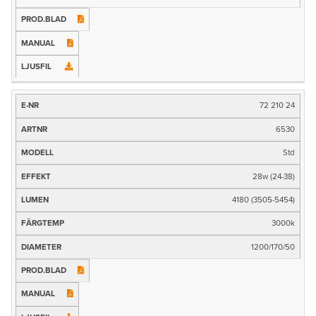
72 210 24
6530
Std
28w (24-38)
4180 (3505-5454)
3000k
1200/170/50