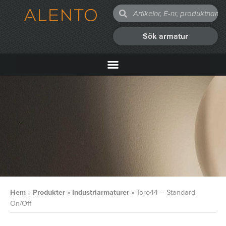
Sök armatur
Hem
»
Produkter
»
Industriarmaturer
»
Toro44 – Standard
On/Off