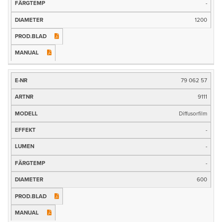
-
1200
79 062 57
9111
Diffusorfilm
-
-
-
600