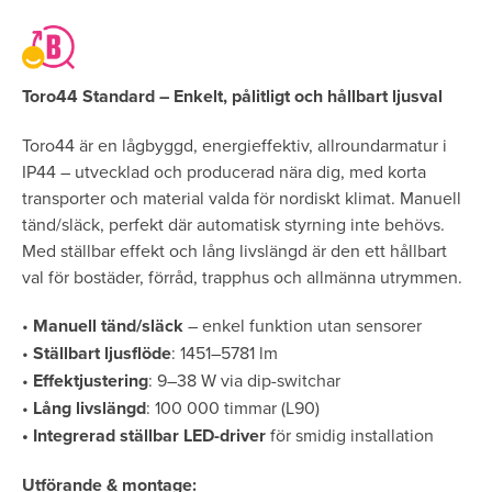
Toro44 Standard – Enkelt, pålitligt och hållbart
ljusval
Toro44 är en lågbyggd, energieffektiv, allroundarmatur i
IP44 – utvecklad och producerad nära dig, med korta
transporter och material valda för nordiskt klimat. Manuell
tänd/släck, perfekt där automatisk styrning inte behövs.
Med ställbar effekt och lång livslängd är den ett hållbart
val för bostäder, förråd, trapphus och allmänna utrymmen.
•
Manuell tänd/släck
– enkel funktion utan sensorer
•
Ställbart ljusflöde
: 1451–5781 lm
•
Effektjustering
: 9–38 W via dip-switchar
•
Lång livslängd
: 100 000 timmar (L90)
•
Integrerad ställbar LED-driver
för smidig installation
Utförande & montage: