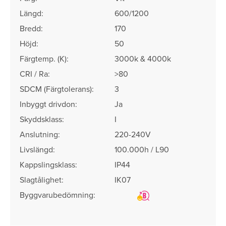
Längd:
600/1200
Bredd:
170
Höjd:
50
Färgtemp. (K):
3000k & 4000k
CRI / Ra:
>80
SDCM (Färgtolerans)​:
3
Inbyggt drivdon:
Ja
Skyddsklass:
I
Anslutning:
220-240V
Livslängd:
100.000h / L90
Kappslingsklass:
IP44
Slagtålighet:
IK07
Byggvarubedömning: