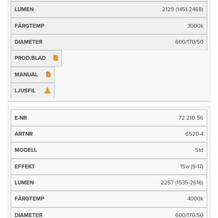
Effekt
2129 (1451-2468)
3000k
Ljusflöde (lm)
600/170/50
Färgtemp
Mått
Prod.blad
Manual
Ljusfil
72 210 56
6520-4
Std
15w (9-17)
2257 (1535-2616)
4000k
600/170/50