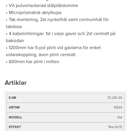
• Vit pulverlackerad stålplåtstomme
• Microprismatisk akrylkupa
• Tak montering, 2st nyckelhål samt centrumhål för
takdosa
• 4 kabelinföringar: 1st i varje gavel och 2st centralt på
baksidan
• 1200mm har 5-pol plint vid gavlarna för enkel
vidarekoppling, även plint centralt.
• 600mm har plint i mitten
Artiklar
72 210 20
E-
nr
6520
Artnr
Std
Modell
15w (9-17)