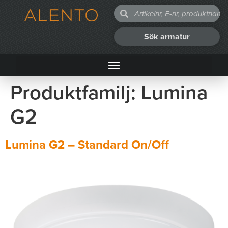
Sök armatur
Produktfamilj:
Lumina
G2
Lumina G2 – Standard On/Off