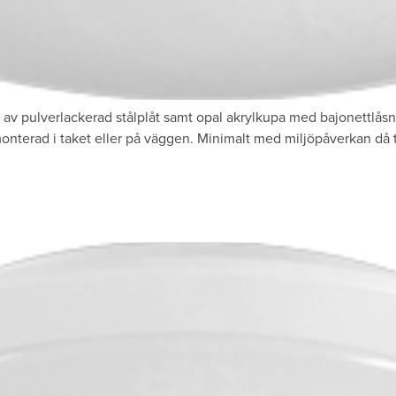
av pulverlackerad stålplåt samt opal akrylkupa med bajonettlåsn
onterad i taket eller på väggen. Minimalt med miljöpåverkan då t