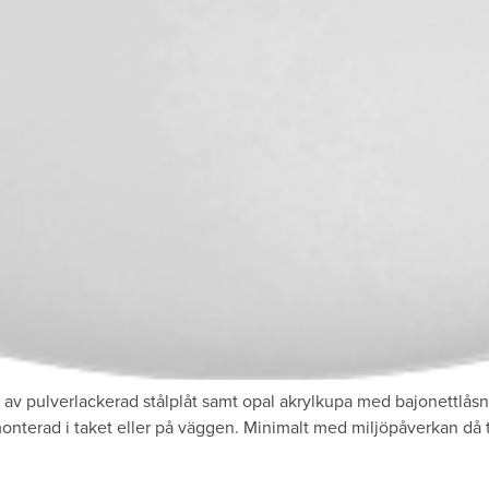
av pulverlackerad stålplåt samt opal akrylkupa med bajonettlåsn
onterad i taket eller på väggen. Minimalt med miljöpåverkan då t