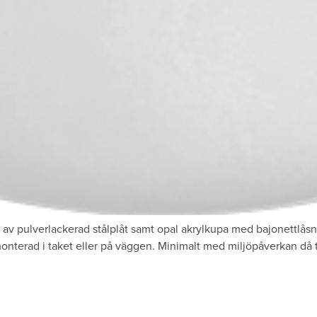
av pulverlackerad stålplåt samt opal akrylkupa med bajonettlåsn
onterad i taket eller på väggen. Minimalt med miljöpåverkan då t