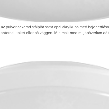
av pulverlackerad stålplåt samt opal akrylkupa med bajonettlåsn
onterad i taket eller på väggen. Minimalt med miljöpåverkan då t