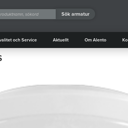
Sök armatur
valitet och Service
Aktuellt
Om Alento
Ko
s