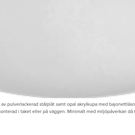
av pulverlackerad stålplåt samt opal akrylkupa med bajonettlåsn
onterad i taket eller på väggen. Minimalt med miljöpåverkan då t