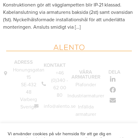
Konstruktionen gör att vägglampetten blir IP-21 klassad.
Kabelanslutning via armaturens baksida (2st) samt ovansidan
(1st). Nyckelhålsformade installationshål för att underlätta
monteringen. Ansluts smidigt via […]
ADRESS
KONTAKT
Honungsgatan
VÅRA
DELA
+46
ARMATURER
15
(0)340 -
SE-432
Plafonder
62 00
48
80
Industriarmaturer
Varberg
info@alento.se
Sverige
Infällda
armaturer
Vägglampor
Vi använder cookies på vår hemsida för att ge dig en
Underskåpsarmaturer