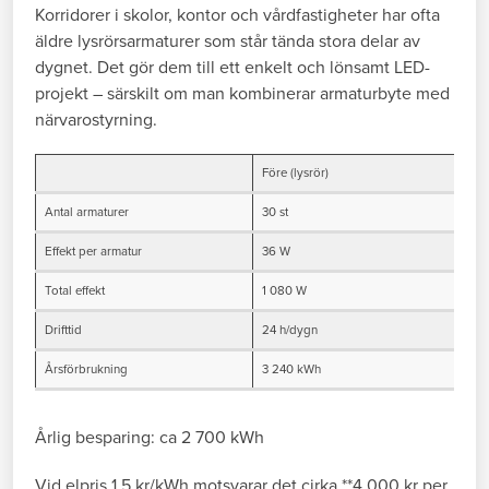
Korridorer i skolor, kontor och vårdfastigheter har ofta
äldre lysrörsarmaturer som står tända stora delar av
dygnet. Det gör dem till ett enkelt och lönsamt LED-
projekt – särskilt om man kombinerar armaturbyte med
närvarostyrning.
Före (lysrör)
L
Antal armaturer
30 st
3
Effekt per armatur
36 W
1
Total effekt
1 080 W
4
Drifttid
24 h/dygn
1
Årsförbrukning
3 240 kWh
c
Årlig besparing: ca 2 700 kWh
Vid elpris 1,5 kr/kWh motsvarar det cirka **4 000 kr per