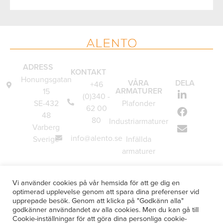
ADRESS
KONTAKT
Honungsgatan
VÅRA
DELA
+46
ARMATURER
15
(0)340 -
SE-432
Plafonder
62 00
48
80
Industriarmaturer
Varberg
info@alento.se
Sverige
Infällda
armaturer
Vägglampor
Vi använder cookies på vår hemsida för att ge dig en
Underskåpsarmaturer
optimerad upplevelse genom att spara dina preferenser vid
upprepade besök. Genom att klicka på "Godkänn alla"
Specialanpassade
godkänner användandet av alla cookies. Men du kan gå till
armaturer
Cookie-inställningar för att göra dina personliga cookie-