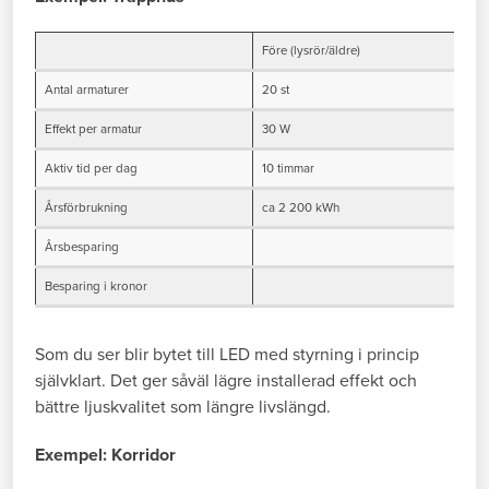
Före (lysrör/äldre)
E
Antal armaturer
20 st
2
Effekt per armatur
30 W
1
Aktiv tid per dag
10 timmar
3
Årsförbrukning
ca 2 200 kWh
c
Årsbesparing
1
Besparing i kronor
3
Som du ser blir bytet till LED med styrning i princip
självklart. Det ger såväl lägre installerad effekt och
bättre ljuskvalitet som längre livslängd.
Exempel: Korridor