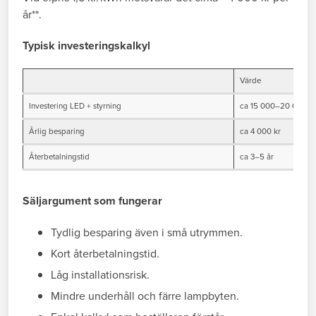
år**.
Typisk investeringskalkyl
Värde
Investering LED + styrning
ca 15 000–20 000 kr
Årlig besparing
ca 4 000 kr
Återbetalningstid
ca 3–5 år
Säljargument som fungerar
Tydlig besparing även i små utrymmen.
Kort återbetalningstid.
Låg installationsrisk.
Mindre underhåll och färre lampbyten.