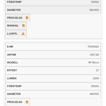
3000k
Ljusflöde (lm)
390/100
Färgtemp
Mått
Prod.blad
Manual
Ljusfil
7509566
1347-28
RF-Move
27
2644
3000k
440/105