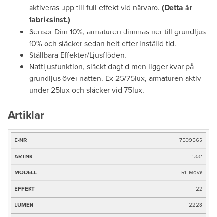
aktiveras upp till full effekt vid närvaro.
(Detta är
fabriksinst.)
Sensor Dim 10%, armaturen dimmas ner till grundljus
10% och släcker sedan helt efter inställd tid.
Ställbara Effekter/Ljusflöden.
Nattljusfunktion, släckt dagtid men ligger kvar på
grundljus över natten. Ex 25/75lux, armaturen aktiv
under 25lux och släcker vid 75lux.
Artiklar
7509565
E-
nr
1337
Artnr
RF-Move
Modell
22
Effekt
2228