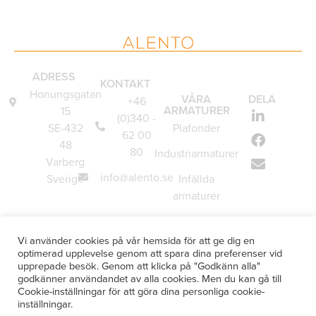
ADRESS
KONTAKT
Honungsgatan
VÅRA
DELA
+46
ARMATURER
15
(0)340 -
SE-432
Plafonder
62 00
48
80
Industriarmaturer
Varberg
info@alento.se
Sverige
Infällda
armaturer
Vägglampor
Vi använder cookies på vår hemsida för att ge dig en
Underskåpsarmaturer
optimerad upplevelse genom att spara dina preferenser vid
upprepade besök. Genom att klicka på "Godkänn alla"
Specialanpassade
godkänner användandet av alla cookies. Men du kan gå till
armaturer
Cookie-inställningar för att göra dina personliga cookie-
inställningar.