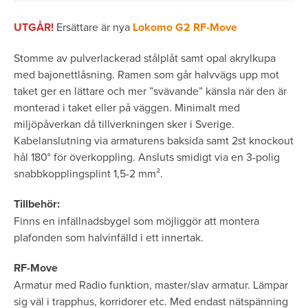
UTGÅR!
Ersättare är nya
Lokomo G2 RF-Move
Stomme av pulverlackerad stålplåt samt opal akrylkupa
med bajonettlåsning. Ramen som går halvvägs upp mot
taket ger en lättare och mer ”svävande” känsla när den är
monterad i taket eller på väggen. Minimalt med
miljöpåverkan då tillverkningen sker i Sverige.
Kabelanslutning via armaturens baksida samt 2st knockout
hål 180° för överkoppling. Ansluts smidigt via en 3-polig
snabbkopplingsplint 1,5-2 mm­².
Tillbehör:
Finns en infällnadsbygel som möjliggör att montera
plafonden som halvinfälld i ett innertak.
RF-Move
Armatur med Radio funktion, master/slav armatur. Lämpar
sig väl i trapphus, korridorer etc. Med endast nätspänning