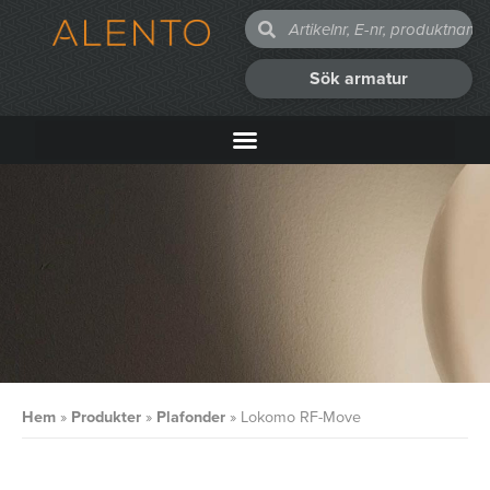
Sök armatur
Hem
»
Produkter
»
Plafonder
»
Lokomo RF-Move