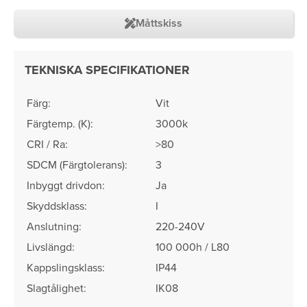
Måttskiss
TEKNISKA SPECIFIKATIONER
Färg:
Vit
Färgtemp. (K):
3000k
CRI / Ra:
>80
SDCM (Färgtolerans)​:
3
Inbyggt drivdon:
Ja
Skyddsklass:
I
Anslutning:
220-240V
Livslängd:
100 000h / L80
Kappslingsklass:
IP44
Slagtålighet:
IK08