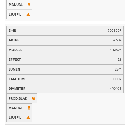
7509567
1347-34
RF-Move
32
3241
3000k
440/105