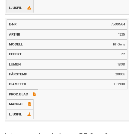
Prod.blad
Manual
Ljusfil
7509564
1335
RF-Sens
22
1808
3000k
390/100