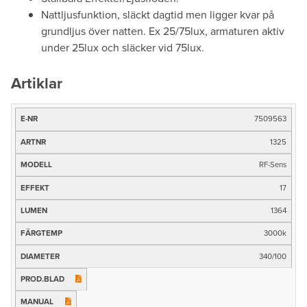
Nattljusfunktion, släckt dagtid men ligger kvar på
grundljus över natten. Ex 25/75lux, armaturen aktiv
under 25lux och släcker vid 75lux.
Artiklar
7509563
E-
nr
1325
Artnr
RF-Sens
Modell
17
Effekt
1364
3000k
Ljusflöde (lm)
340/100
Färgtemp
Mått