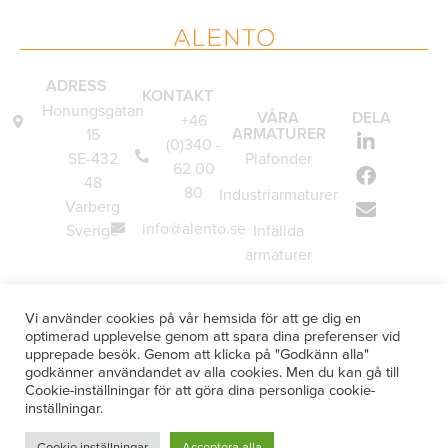
ADRESS
KONTAKT
Honungsgatan
VÅRA
DELA
+46
ARMATURER
15
(0)340 -
SE-432
Plafonder
62 00
48
80
Industriarmaturer
Varberg
info@alento.se
Sverige
Infällda
armaturer
Vägglampor
Vi använder cookies på vår hemsida för att ge dig en
Underskåpsarmaturer
optimerad upplevelse genom att spara dina preferenser vid
upprepade besök. Genom att klicka på "Godkänn alla"
Specialanpassade
godkänner användandet av alla cookies. Men du kan gå till
armaturer
Cookie-inställningar för att göra dina personliga cookie-
inställningar.
Cookie inställningar
Acceptera alla