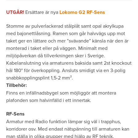
UTGÅR!
Ersättare är nya
Lokomo G2 RF-Sens
Stomme av pulverlackerad stålplåt samt opal akrylkupa
med bajonettlåsning. Ramen som går halvvägs upp mot
taket ger en lättare och mer ”svävande” känsla när den är
monterad i taket eller på väggen. Minimalt med
miljöpåverkan då tillverkningen sker i Sverige.
Kabelanslutning via armaturens baksida samt 2st knockout
hål 180° för överkoppling. Ansluts smidigt via en 3-polig
snabbkopplingsplint 1,5-2 mm­².
Tillbehör:
Finns en infällnadsbygel som möjliggör att montera
plafonden som halvinfälld i ett innertak.
RF-Sens
Armatur med Radio funktion lämpar sig väl i trapphus,
korridorer osv. Med endast nätspänning till armaturen kan
man ställa in olika grupper med hjälp av RF teknik.