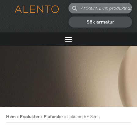
Sök armatur
Hem
»
Produkter
»
Plafonder
»
Lokomo RF-Sens