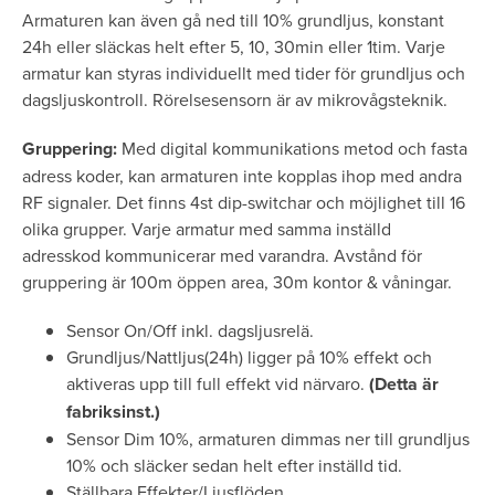
Armaturen kan även gå ned till 10% grundljus, konstant
24h eller släckas helt efter 5, 10, 30min eller 1tim. Varje
armatur kan styras individuellt med tider för grundljus och
dagsljuskontroll. Rörelsesensorn är av mikrovågsteknik.
Gruppering:
Med digital kommunikations metod och fasta
adress koder, kan armaturen inte kopplas ihop med andra
RF signaler. Det finns 4st dip-switchar och möjlighet till 16
olika grupper. Varje armatur med samma inställd
adresskod kommunicerar med varandra. Avstånd för
gruppering är 100m öppen area, 30m kontor & våningar.
Sensor On/Off inkl. dagsljusrelä.
Grundljus/Nattljus(24h) ligger på 10% effekt och
aktiveras upp till full effekt vid närvaro.
(Detta är
fabriksinst.)
Sensor Dim 10%, armaturen dimmas ner till grundljus
10% och släcker sedan helt efter inställd tid.
Ställbara Effekter/Ljusflöden.