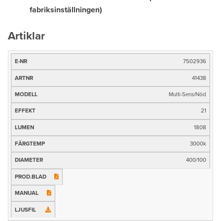
fabriksinställningen)
Artiklar
7502936
E-
nr
41438
Artnr
Multi-Sens/Nöd
Modell
21
Effekt
1808
3000k
Ljusflöde (lm)
400/100
Färgtemp
Mått
Prod.blad
Manual