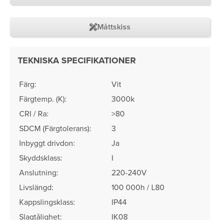
Måttskiss
TEKNISKA SPECIFIKATIONER
Färg:
Vit
Färgtemp. (K):
3000k
CRI / Ra:
>80
SDCM (Färgtolerans)​:
3
Inbyggt drivdon:
Ja
Skyddsklass:
I
Anslutning:
220-240V
Livslängd:
100 000h / L80
Kappslingsklass:
IP44
Slagtålighet:
IK08