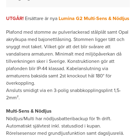
UTGÅR!
Ersättare är nya
Lumina G2 Multi-Sens & Nödljus
Plafond med stomme av pulverlackerad stålplåt samt Opal
akrylkupa med bajonettlåsning. Stommen ligger tätt och
snyggt mot taket. Vilket gör att det blir svårare att
vandalisera armaturen. Minimalt med miljöpåverkan då
tillverkningen sker i Sverige. Konstruktionen gör att
plafonden blir IP-44 klassad. Kabelanslutning via
armaturens baksida samt 2st knockout hål 180° för
överkoppling.
Ansluts smidigt via en 3-polig snabbkopplingsplint 1,5-
2mm­².
Multi-Sens & Nödljus
Nödljus/Multi har nödljusbatteribackup för 1h drift.
Automatiskt självtest inkl. statusdiod i kupan.
Rörelsesensor med grundljusfunktion samt dagsljusrelä.