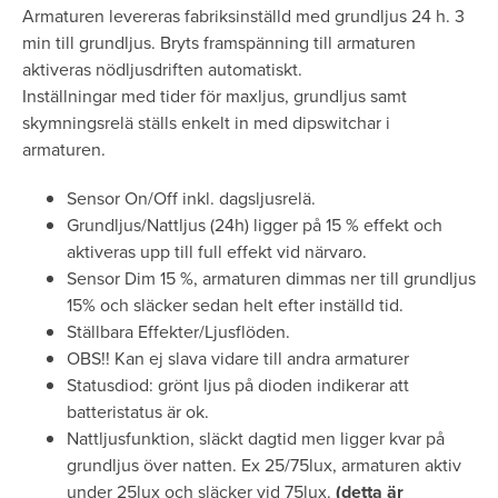
Armaturen levereras fabriksinställd med grundljus 24 h. 3
min till grundljus. Bryts framspänning till armaturen
aktiveras nödljusdriften automatiskt.
Inställningar med tider för maxljus, grundljus samt
skymningsrelä ställs enkelt in med dipswitchar i
armaturen.
Sensor On/Off inkl. dagsljusrelä.
Grundljus/Nattljus (24h) ligger på 15 % effekt och
aktiveras upp till full effekt vid närvaro.
Sensor Dim 15 %, armaturen dimmas ner till grundljus
15% och släcker sedan helt efter inställd tid.
Ställbara Effekter/Ljusflöden.
OBS!! Kan ej slava vidare till andra armaturer
Statusdiod: grönt ljus på dioden indikerar att
batteristatus är ok.
Nattljusfunktion, släckt dagtid men ligger kvar på
grundljus över natten. Ex 25/75lux, armaturen aktiv
under 25lux och släcker vid 75lux.
(detta är