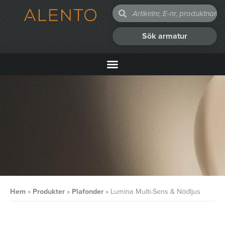
Sök armatur
Hem
»
Produkter
»
Plafonder
»
Lumina Multi-Sens & Nödljus