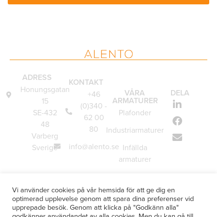
ADRESS
KONTAKT
Honungsgatan
VÅRA
DELA
+46
ARMATURER
15
(0)340 -
SE-432
Plafonder
62 00
48
80
Industriarmaturer
Varberg
info@alento.se
Sverige
Infällda
armaturer
Vägglampor
Vi använder cookies på vår hemsida för att ge dig en
Underskåpsarmaturer
optimerad upplevelse genom att spara dina preferenser vid
upprepade besök. Genom att klicka på "Godkänn alla"
Specialanpassade
godkänner användandet av alla cookies. Men du kan gå till