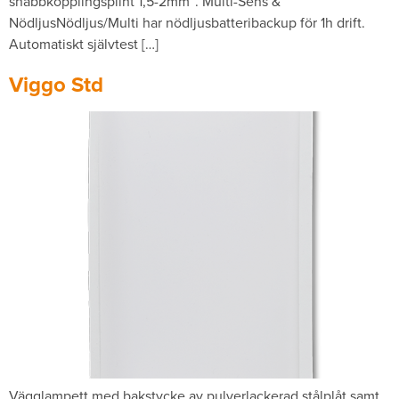
snabbkopplingsplint 1,5-2mm­². Multi-Sens &
NödljusNödljus/Multi har nödljusbatteribackup för 1h drift.
Automatiskt självtest […]
Viggo Std
Vägglampett med bakstycke av pulverlackerad stålplåt samt