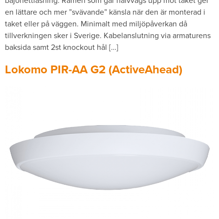
bajonettlåsning. Ramen som går halvvägs upp mot taket ger
en lättare och mer ”svävande” känsla när den är monterad i
taket eller på väggen. Minimalt med miljöpåverkan då
tillverkningen sker i Sverige. Kabelanslutning via armaturens
baksida samt 2st knockout hål […]
Lokomo PIR-AA G2 (ActiveAhead)