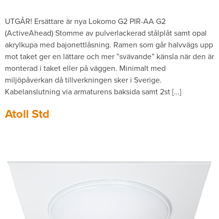
UTGÅR! Ersättare är nya Lokomo G2 PIR-AA G2
(ActiveAhead) Stomme av pulverlackerad stålplåt samt opal
akrylkupa med bajonettlåsning. Ramen som går halvvägs upp
mot taket ger en lättare och mer ”svävande” känsla när den är
monterad i taket eller på väggen. Minimalt med
miljöpåverkan då tillverkningen sker i Sverige.
Kabelanslutning via armaturens baksida samt 2st […]
Atoll Std