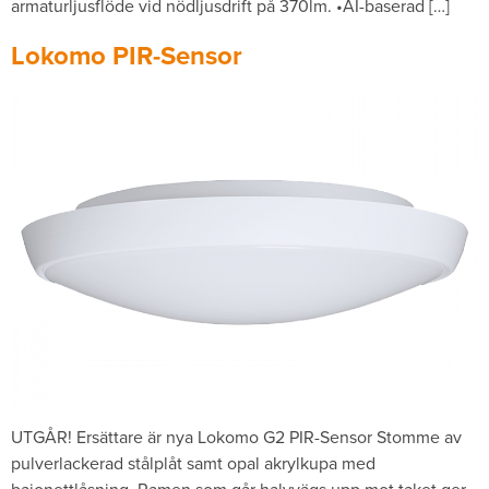
armaturljusflöde vid nödljusdrift på 370lm. •AI-baserad […]
Lokomo PIR-Sensor
UTGÅR! Ersättare är nya Lokomo G2 PIR-Sensor Stomme av
pulverlackerad stålplåt samt opal akrylkupa med