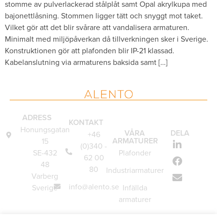
stomme av pulverlackerad stålplåt samt Opal akrylkupa med
bajonettlåsning. Stommen ligger tätt och snyggt mot taket.
Vilket gör att det blir svårare att vandalisera armaturen.
Minimalt med miljöpåverkan då tillverkningen sker i Sverige.
Konstruktionen gör att plafonden blir IP-21 klassad.
Kabelanslutning via armaturens baksida samt […]
ADRESS
KONTAKT
Honungsgatan
VÅRA
DELA
+46
ARMATURER
15
(0)340 -
SE-432
Plafonder
62 00
48
80
Industriarmaturer
Varberg
info@alento.se
Sverige
Infällda
armaturer
Vägglampor