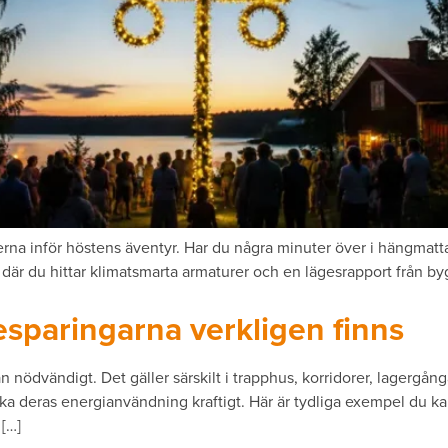
erierna inför höstens äventyr. Har du några minuter över i hängmat
a där du hittar klimatsmarta armaturer och en lägesrapport från byg
esparingarna verkligen finns
nödvändigt. Det gäller särskilt i trapphus, korridorer, lagergång
 deras energianvändning kraftigt. Här är tydliga exempel du kan
 […]