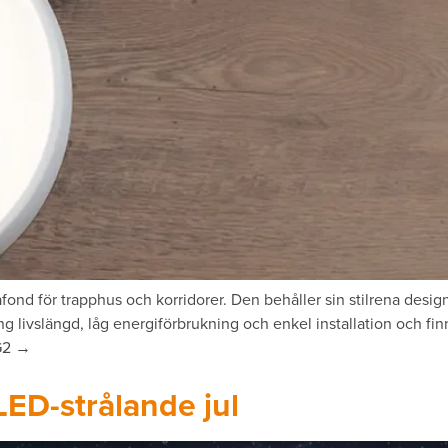
afond för trapphus och korridorer. Den behåller sin stilrena des
ång livslängd, låg energiförbrukning och enkel installation och 
 G2 →
 LED-strålande jul