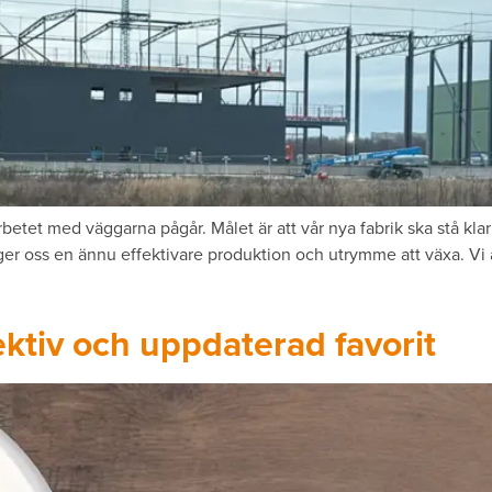
 arbetet med väggarna pågår. Målet är att vår nya fabrik ska stå k
 ger oss en ännu effektivare produktion och utrymme att växa. V
ktiv och uppdaterad favorit