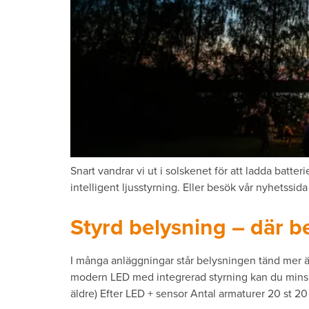
Snart vandrar vi ut i solskenet för att ladda batt
intelligent ljusstyrning. Eller besök vår nyhetssid
Styrd belysning – där b
I många anläggningar står belysningen tänd mer än 
modern LED med integrerad styrning kan du minska
äldre) Efter LED + sensor Antal armaturer 20 st 20