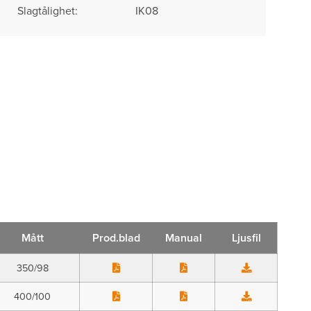
Slagtålighet:
IK08
Mått
Prod.blad
Manual
Ljusfil
350/98
400/100