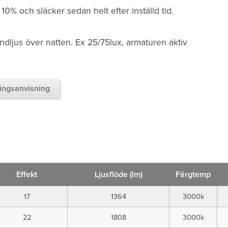
0% och släcker sedan helt efter inställd tid.
undljus över natten. Ex 25/75lux, armaturen aktiv
ingsanvisning
Effekt
Ljusflöde (lm)
Färgtemp
17
1364
3000k
22
1808
3000k