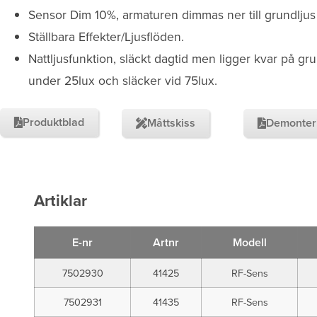
Sensor Dim 10%, armaturen dimmas ner till grundljus 1
Ställbara Effekter/Ljusflöden.
Nattljusfunktion, släckt dagtid men ligger kvar på gr
under 25lux och släcker vid 75lux.
Produktblad
Måttskiss
Demonter
Artiklar
E-nr
Artnr
Modell
7502930
41425
RF-Sens
7502931
41435
RF-Sens