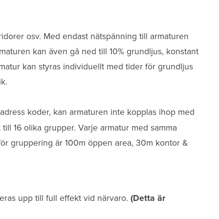
ridorer osv. Med endast nätspänning till armaturen
rmaturen kan även gå ned till 10% grundljus, konstant
rmatur kan styras individuellt med tider för grundljus
k.
adress koder, kan armaturen inte kopplas ihop med
t till 16 olika grupper. Varje armatur med samma
för gruppering är 100m öppen area, 30m kontor &
ras upp till full effekt vid närvaro.
(Detta är