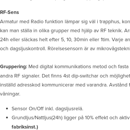
RF-Sens
Armatur med Radio funktion lämpar sig väl i trapphus, kor
kan man ställa in olika grupper med hjälp av RF teknik. A
24h eller släckas helt efter 5, 10, 30min eller 1tim. Varje a
och dagsljuskontroll. Rörelsesensorn är av mikrovågstekni
Gruppering:
Med digital kommunikations metod och fasta 
andra RF signaler. Det finns 4st dip-switchar och möjlighe
inställd adresskod kommunicerar med varandra. Avstånd 
våningar.
Sensor On/Off inkl. dagsljusrelä.
Grundljus/Nattljus(24h) ligger på 10% effekt och aktive
fabriksinst.)