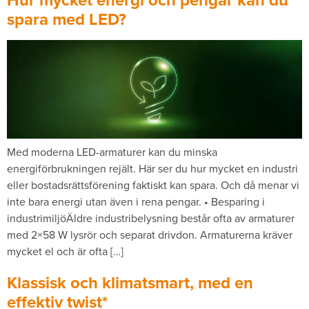
Hur mycket energi och pengar kan du
spara med LED?
Med moderna LED-armaturer kan du minska
energiförbrukningen rejält. Här ser du hur mycket en industri
eller bostadsrättsförening faktiskt kan spara. Och då menar vi
inte bara energi utan även i rena pengar. • Besparing i
industrimiljöÄldre industribelysning består ofta av armaturer
med 2×58 W lysrör och separat drivdon. Armaturerna kräver
mycket el och är ofta […]
Klassisk och klimatsmart, med en
effektiv twist*