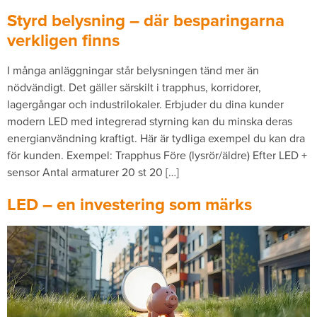
Styrd belysning – där besparingarna
verkligen finns
I många anläggningar står belysningen tänd mer än
nödvändigt. Det gäller särskilt i trapphus, korridorer,
lagergångar och industrilokaler. Erbjuder du dina kunder
modern LED med integrerad styrning kan du minska deras
energianvändning kraftigt. Här är tydliga exempel du kan dra
för kunden. Exempel: Trapphus Före (lysrör/äldre) Efter LED +
sensor Antal armaturer 20 st 20 […]
LED – en investering som märks