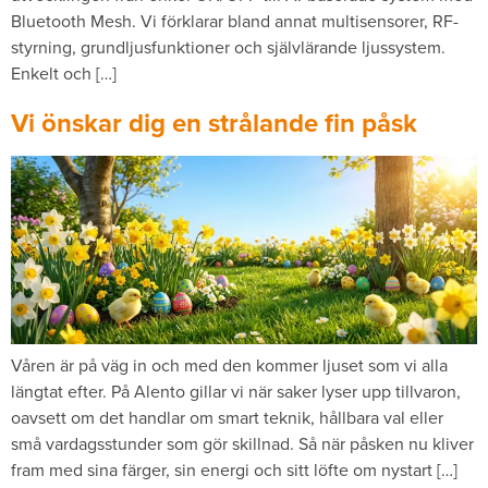
Bluetooth Mesh. Vi förklarar bland annat multisensorer, RF-
styrning, grundljusfunktioner och självlärande ljussystem.
Enkelt och […]
Vi önskar dig en strålande fin påsk
Våren är på väg in och med den kommer ljuset som vi alla
längtat efter. På Alento gillar vi när saker lyser upp tillvaron,
oavsett om det handlar om smart teknik, hållbara val eller
små vardagsstunder som gör skillnad. Så när påsken nu kliver
fram med sina färger, sin energi och sitt löfte om nystart […]