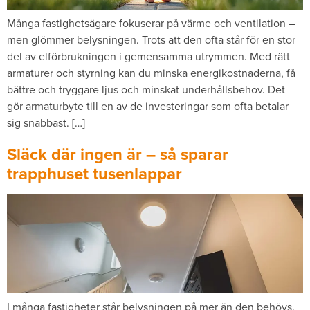
Många fastighetsägare fokuserar på värme och ventilation –
men glömmer belysningen. Trots att den ofta står för en stor
del av elförbrukningen i gemensamma utrymmen. Med rätt
armaturer och styrning kan du minska energikostnaderna, få
bättre och tryggare ljus och minskat underhållsbehov. Det
gör armaturbyte till en av de investeringar som ofta betalar
sig snabbast. […]
Släck där ingen är – så sparar
trapphuset tusenlappar
I många fastigheter står belysningen på mer än den behövs.