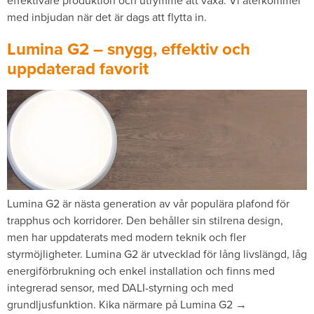
effektivare produktion och utrymme att växa. Vi återkommer
med inbjudan när det är dags att flytta in.
Lumina G2 – snygg, effektiv och
uppdaterad favorit
Lumina G2 är nästa generation av vår populära plafond för
trapphus och korridorer. Den behåller sin stilrena design,
men har uppdaterats med modern teknik och fler
styrmöjligheter. Lumina G2 är utvecklad för lång livslängd, låg
energiförbrukning och enkel installation och finns med
integrerad sensor, med DALI-styrning och med
grundljusfunktion. Kika närmare på Lumina G2 →