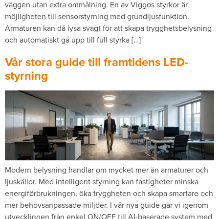
väggen utan extra ommålning. En av Viggos styrkor är
möjligheten till sensorstyrning med grundljusfunktion.
Armaturen kan då lysa svagt för att skapa trygghetsbelysning
och automatiskt gå upp till full styrka […]
Vår stora guide till framtidens LED-
styrning
Modern belysning handlar om mycket mer än armaturer och
ljuskällor. Med intelligent styrning kan fastigheter minska
energiförbrukningen, öka tryggheten och skapa smartare och
mer behovsanpassade miljöer. I vår nya guide går vi igenom
utvecklingen från enkel ON/OFF till AI-baserade system med