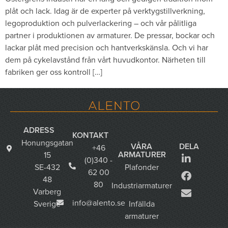
plåt och lack. Idag är de experter på verktygstillverkning,
legoproduktion och pulverlackering – och vår pålitliga
partner i produktionen av armaturer. De pressar, bockar och
lackar plåt med precision och hantverkskänsla. Och vi har
dem på cykelavstånd från vårt huvudkontor. Närheten till
fabriken ger oss kontroll […]
ADRESS
KONTAKT
Honungsgatan
VÅRA
DELA
+46
ARMATURER
15
(0)340 -
SE-432
Plafonder
62 00
48
80
Industriarmaturer
Varberg
info@alento.se
Sverige
Infällda
armaturer