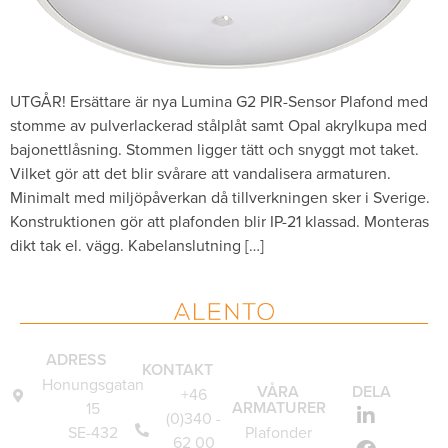
UTGÅR! Ersättare är nya Lumina G2 PIR-Sensor Plafond med
stomme av pulverlackerad stålplåt samt Opal akrylkupa med
bajonettlåsning. Stommen ligger tätt och snyggt mot taket.
Vilket gör att det blir svårare att vandalisera armaturen.
Minimalt med miljöpåverkan då tillverkningen sker i Sverige.
Konstruktionen gör att plafonden blir IP-21 klassad. Monteras
dikt tak el. vägg. Kabelanslutning […]
ADRESS
KONTAKT
Honungsgatan
VÅRA
DELA
+46
ARMATURER
15
(0)340 -
SE-432
Plafonder
62 00