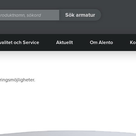
Sök armatur
valitet och Service
Aktuellt
Om Alento
Ko
ingsmöjligheter.