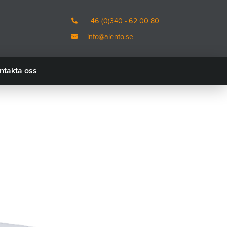
+46 (0)340 - 62 00 80
info@alento.se
ntakta oss