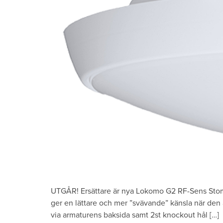
UTGÅR! Ersättare är nya Lokomo G2 RF-Sens Stom
ger en lättare och mer ”svävande” känsla när den 
via armaturens baksida samt 2st knockout hål […]