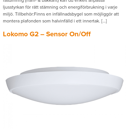
fasdimring (fram- & bakkant) kan du enkelt anpassa
ljusstyrkan för rätt stämning och energiförbrukning i varje
miljö. Tillbehör:Finns en infällnadsbygel som möjliggör att
montera plafonden som halvinfälld i ett innertak. […]
Lokomo G2 – Sensor On/Off