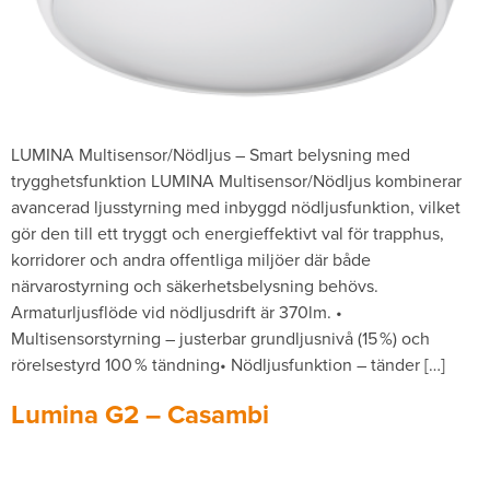
LUMINA Multisensor/Nödljus – Smart belysning med
trygghetsfunktion LUMINA Multisensor/Nödljus kombinerar
avancerad ljusstyrning med inbyggd nödljusfunktion, vilket
gör den till ett tryggt och energieffektivt val för trapphus,
korridorer och andra offentliga miljöer där både
närvarostyrning och säkerhetsbelysning behövs.
Armaturljusflöde vid nödljusdrift är 370lm. •
Multisensorstyrning – justerbar grundljusnivå (15 %) och
rörelsestyrd 100 % tändning• Nödljusfunktion – tänder […]
Lumina G2 – Casambi