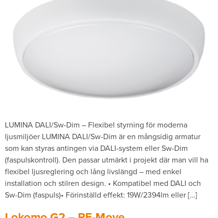
LUMINA DALI/Sw-Dim – Flexibel styrning för moderna
ljusmiljöer LUMINA DALI/Sw-Dim är en mångsidig armatur
som kan styras antingen via DALI-system eller Sw-Dim
(faspulskontroll). Den passar utmärkt i projekt där man vill ha
flexibel ljusreglering och lång livslängd – med enkel
installation och stilren design. • Kompatibel med DALI och
Sw-Dim (faspuls)• Förinställd effekt: 19W/2394lm eller […]
Lokomo G2 – RF-Move