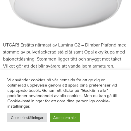
UTGÅR! Ersätts närmast av Lumina G2 – Dimbar Plafond med
stomme av pulverlackerad stålplåt samt Opal akrylkupa med
bajonettlåsning. Stommen ligger tätt och snyggt mot taket.
Vilket gör att det blir svårare att vandalisera armaturen.
Minimalt med miljöpåverkan då tillverkningen sker i Sverige.
Konstruktionen gör att plafonden blir IP-44 klassad.
Vi använder cookies på vår hemsida för att ge dig en
optimerad upplevelse genom att spara dina preferenser vid
Kabelanslutning via armaturens baksida samt […]
upprepade besök. Genom att klicka på "Godkänn alla"
godkänner användandet av alla cookies. Men du kan gå till
Laicy Sensor On/Off
Cookie-inställningar för att göra dina personliga cookie-
inställningar.
Cookie inställningar
Acceptera alla